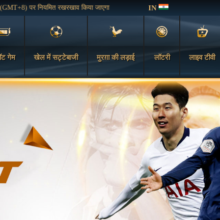
IN
T+8) पर नियमित रखरखाव किया जाएगा
ॉट गेम
खेल में सट्टेबाजी
मुरग़ा की लड़ाई
लॉटरी
लाइव टीवी